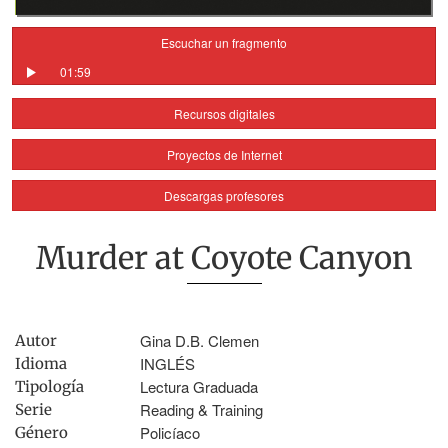
Escuchar un fragmento
01:59
Recursos digitales
Proyectos de Internet
Descargas profesores
Murder at Coyote Canyon
Gina D.B. Clemen
Autor
INGLÉS
Idioma
Lectura Graduada
Tipología
Reading & Training
Serie
Policíaco
Género