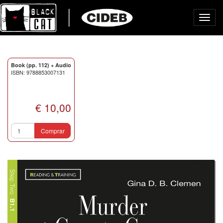
Toggl
navig
Book (pp. 112) + Audio
ISBN: 9788853007131
€ 10,00
Comprar