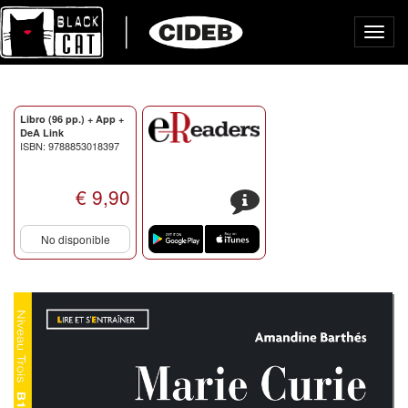
Toggl
navig
Libro (96 pp.) + App +
DeA Link
ISBN: 9788853018397
€ 9,90
s
No disponible