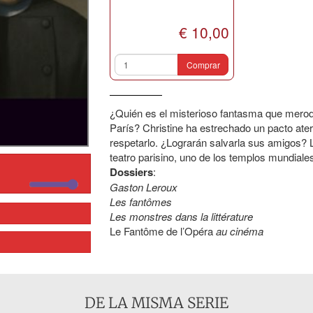
€ 10,00
Comprar
¿Quién es el misterioso fantasma que merode
París? Christine ha estrechado un pacto ate
respetarlo. ¿Lograrán salvarla sus amigos? La
teatro parisino, uno de los templos mundial
Dossiers
:
Gaston Leroux
Les fantômes
Les monstres dans la littérature
Le Fantôme de l’Opéra
au cinéma
DE LA MISMA SERIE