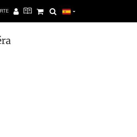
RTE
éra