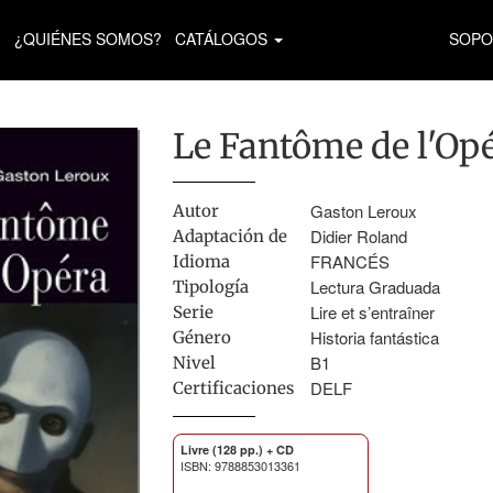
¿QUIÉNES SOMOS?
CATÁLOGOS
SOPO
Le Fantôme de l'Op
Gaston Leroux
Autor
Didier Roland
Adaptación de
FRANCÉS
Idioma
Lectura Graduada
Tipología
Lire et s’entraîner
Serie
Historia fantástica
Género
B1
Nivel
DELF
Certificaciones
Livre (128 pp.) + CD
ISBN: 9788853013361