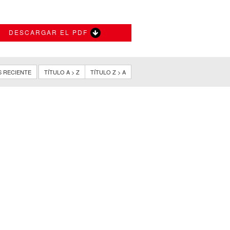
DESCARGAR EL PDF
S RECIENTE
TÍTULO A > Z
TÍTULO Z > A