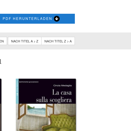
PDF HERUNTERLADEN
NEN
NACH TITEL A > Z
NACH TITEL Z > A
1