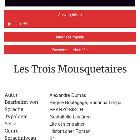
Auszug hören
01:59
Internet-Projekte
Download Lehrkräfte
Les Trois Mousquetaires
Alexandre Dumas
Autor
Régine Boutégège, Susanna Longo
Bearbeitet von
FRANZÖSISCH
Sprache
Gestaffelte Lektüren
Typologie
Lire et s’entraîner
Serie
Historischer Roman
Genre
B1
Sprachniveau