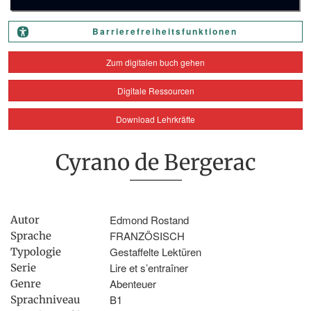
Barrierefreiheitsfunktionen
Zum digitalen buch gehen
Digitale Ressourcen
Download Lehrkräfte
Cyrano de Bergerac
Edmond Rostand
Autor
FRANZÖSISCH
Sprache
Gestaffelte Lektüren
Typologie
Lire et s’entraîner
Serie
Abenteuer
Genre
B1
Sprachniveau