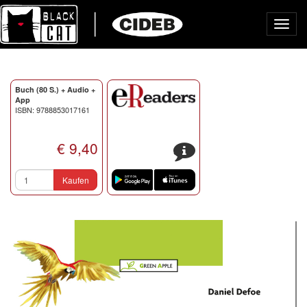
Toggl
navig
Buch (80 S.) + Audio +
App
ISBN: 9788853017161
€ 9,40
s
Kaufen