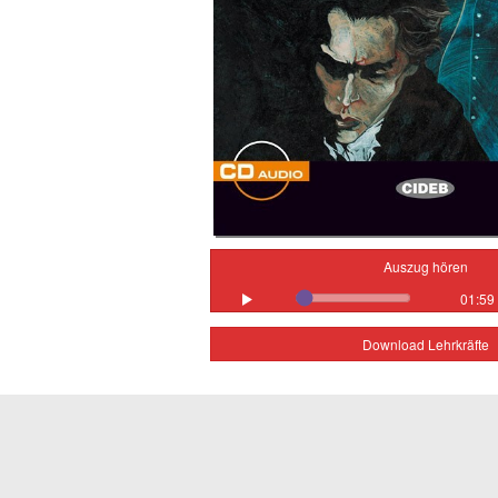
Auszug hören
01:59
Download Lehrkräfte