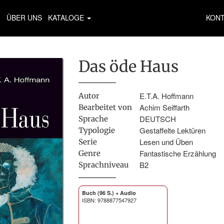
ÜBER UNS
KATALOGE
KON
Das öde Haus
E.T.A. Hoffmann
Autor
Achim Seiffarth
Bearbeitet von
DEUTSCH
Sprache
Gestaffelte Lektüren
Typologie
Lesen und Üben
Serie
Fantastische Erzählung
Genre
B2
Sprachniveau
Buch (96 S.) + Audio
ISBN: 9788877547927