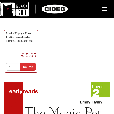
Toggl
navig
Book (32 p.) + Free
Audio downloads
ISBN: 9788853014108
€ 5,65
Kaufen