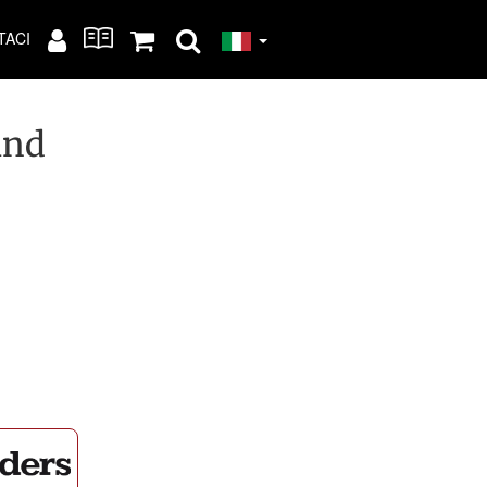
TACI
ind