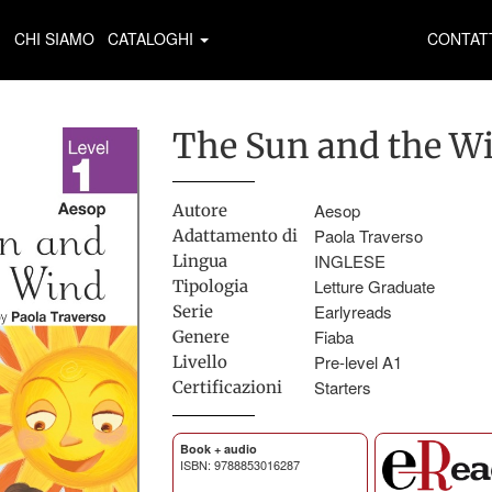
CHI SIAMO
CATALOGHI
CONTAT
The Sun and the W
Aesop
Autore
Paola Traverso
Adattamento di
INGLESE
Lingua
Letture Graduate
Tipologia
Earlyreads
Serie
Fiaba
Genere
Pre-level A1
Livello
Starters
Certificazioni
Book + audio
ISBN: 9788853016287