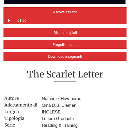
Ascolta estratto
01:50
Risorse digitali
Progetti internet
Download insegnanti
The Scarlet Letter
Nathaniel Hawthorne
Autore
Gina D.B. Clemen
Adattamento di
INGLESE
Lingua
Letture Graduate
Tipologia
Reading & Training
Serie