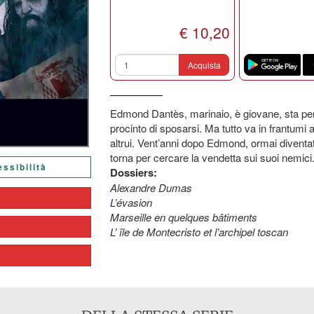
€ 10,20
Acquista
Edmond Dantès, marinaio, è giovane, sta per
procinto di sposarsi. Ma tutto va in frantumi a 
altrui. Vent’anni dopo Edmond, ormai diventat
torna per cercare la vendetta sui suoi nemici
essibilità
Dossiers:
Alexandre Dumas
L’évasion
Marseille en quelques bâtiments
L’ île de Montecristo et l’archipel
toscan