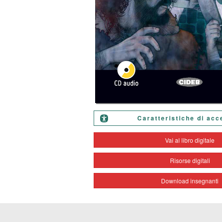
Caratteristiche di acc
Vai al libro digitale
Risorse digitali
Download insegnanti