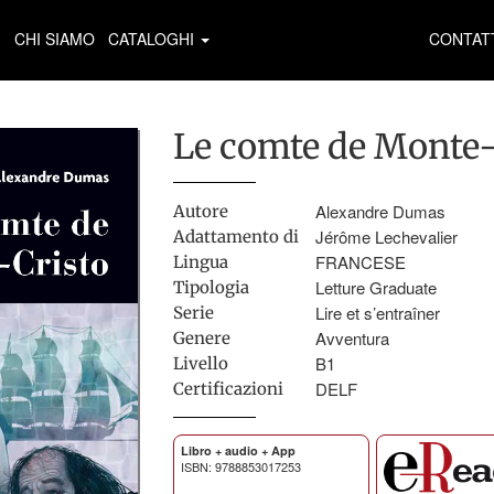
CHI SIAMO
CATALOGHI
CONTAT
Le comte de Monte-
Alexandre Dumas
Autore
Jérôme Lechevalier
Adattamento di
FRANCESE
Lingua
Letture Graduate
Tipologia
Lire et s’entraîner
Serie
Avventura
Genere
B1
Livello
DELF
Certificazioni
Libro + audio + App
ISBN: 9788853017253