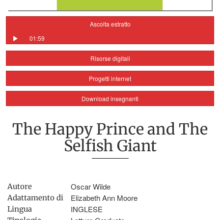
Ascolta estratto
01:59
Risorse digitali
Progetti internet
Download insegnanti
The Happy Prince and The
Selfish Giant
Oscar Wilde
Autore
Elizabeth Ann Moore
Adattamento di
INGLESE
Lingua