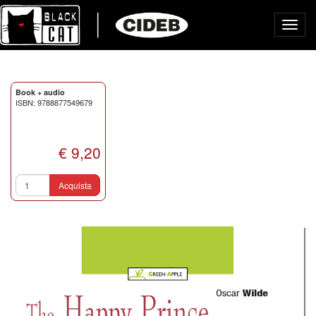
Toggl
navig
Book + audio
ISBN: 9788877549679
€ 9,20
Acquista