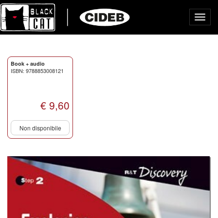
Toggl
navig
Book + audio
ISBN: 9788853008121
€ 9,60
Non disponibile