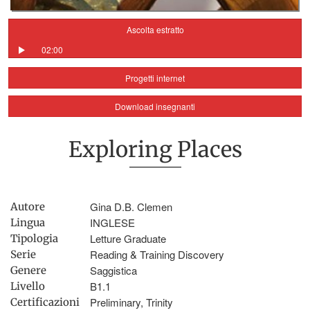
Ascolta estratto
02:00
Progetti internet
Download insegnanti
Exploring Places
Gina D.B. Clemen
Autore
INGLESE
Lingua
Letture Graduate
Tipologia
Reading & Training Discovery
Serie
Saggistica
Genere
B1.1
Livello
Preliminary, Trinity
Certificazioni