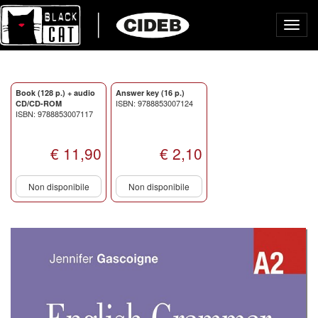
Toggl
navig
Book (128 p.) + audio
Answer key (16 p.)
ISBN: 9788853007124
CD/CD-ROM
ISBN: 9788853007117
€ 11,90
€ 2,10
Non disponibile
Non disponibile