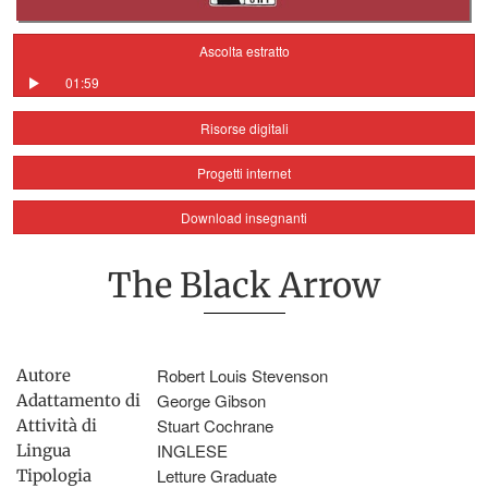
Ascolta estratto
01:59
Risorse digitali
Progetti internet
Download insegnanti
The Black Arrow
Robert Louis Stevenson
Autore
George Gibson
Adattamento di
Stuart Cochrane
Attività di
INGLESE
Lingua
Letture Graduate
Tipologia