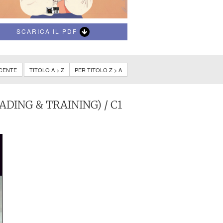
SCARICA IL PDF
CENTE
TITOLO A > Z
PER TITOLO Z > A
ADING & TRAINING)
/ C1