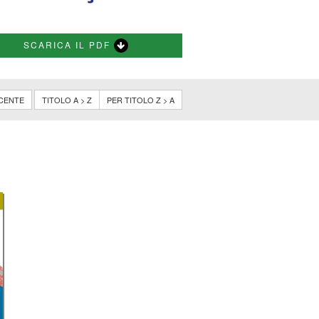
SCARICA IL PDF
CENTE
TITOLO A > Z
PER TITOLO Z > A