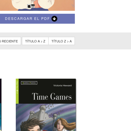
DESCARGAR EL PDF
S RECIENTE
TÍTULO A > Z
TÍTULO Z > A