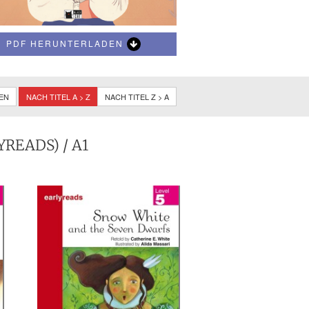
PDF HERUNTERLADEN
NEN
NACH TITEL A > Z
NACH TITEL Z > A
YREADS)
/ A1