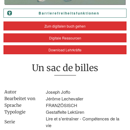
Barrierefreiheitsfunktionen
Zum digitalen buch gehen
Digitale Ressourcen
Download Lehrkräfte
Un sac de billes
Joseph Joffo
Autor
Jérôme Lechevalier
Bearbeitet von
FRANZÖSISCH
Sprache
Gestaffelte Lektüren
Typologie
Lire et s'entraîner - Compétences de la
Serie
vie