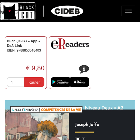
Toggl
navig
Buch (96 S.) + App +
DeA Link
ISBN: 9788853018403
€ 9,80
s
Kaufen