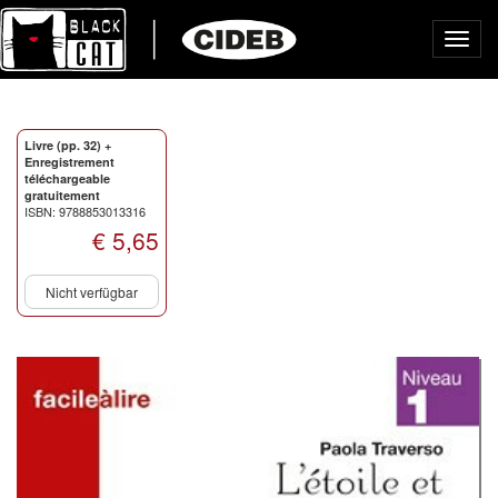
Toggl
navig
Livre (pp. 32) +
Enregistrement
téléchargeable
gratuitement
ISBN: 9788853013316
€ 5,65
Nicht verfügbar