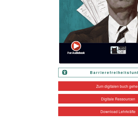
Barrierefreiheitsfun
Zum digitalen buch geh
Digitale Ressourcen
Download Lehrkräfte