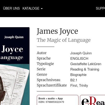
ÜBER UNS
KATALOGE
SUPP
James Joyce
The Magic of Language
Joseph Quinn
Autor
ENGLISCH
Sprache
Gestaffelte Lektüren
Typologie
Reading & Training
Serie
Biographie
Genre
B2.1
Sprachniveau
First, Trinity
Sprachzertifikate
Book + audio + App
ISBN: 9788853022479