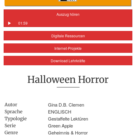
Auszug hören
01:59
Digitale Ressourcen
Internet-Projekte
Download Lehrkräfte
Halloween Horror
Gina D.B. Clemen
Autor
ENGLISCH
Sprache
Gestaffelte Lektüren
Typologie
Green Apple
Serie
Geheimnis & Horror
Genre