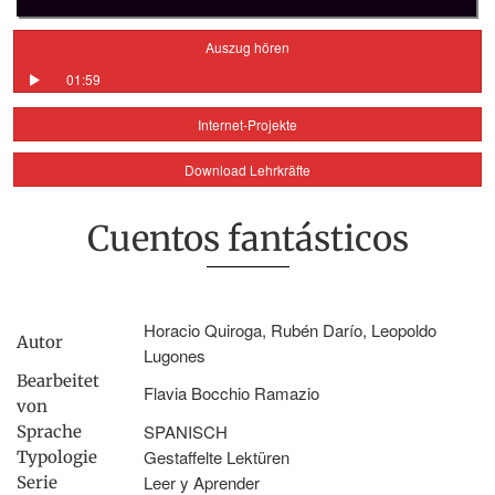
Auszug hören
01:59
Internet-Projekte
Download Lehrkräfte
Cuentos fantásticos
Horacio Quiroga, Rubén Darío, Leopoldo
Autor
Lugones
Bearbeitet
Flavia Bocchio Ramazio
von
SPANISCH
Sprache
Gestaffelte Lektüren
Typologie
Leer y Aprender
Serie