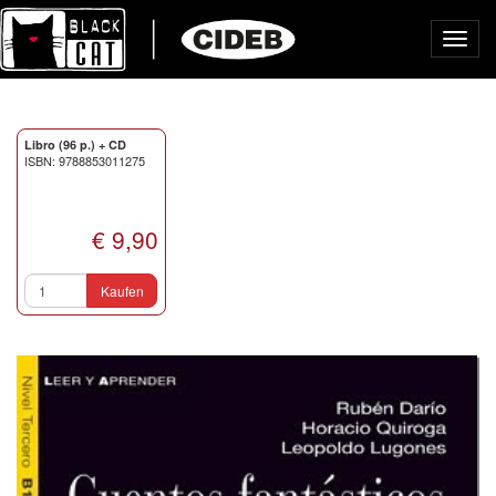
Toggl
navig
Libro (96 p.) + CD
ISBN: 9788853011275
€ 9,90
Kaufen