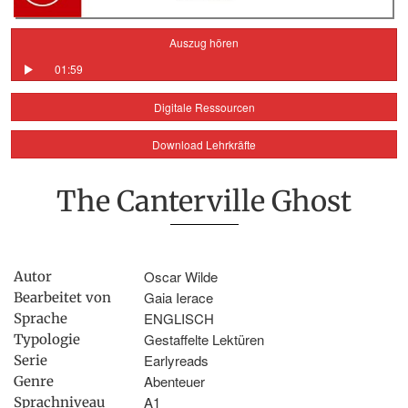
Auszug hören
01:59
Digitale Ressourcen
Download Lehrkräfte
The Canterville Ghost
Oscar Wilde
Autor
Gaia Ierace
Bearbeitet von
ENGLISCH
Sprache
Gestaffelte Lektüren
Typologie
Earlyreads
Serie
Abenteuer
Genre
A1
Sprachniveau