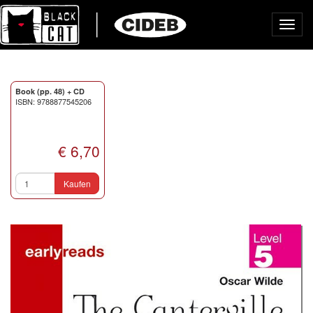
Toggl
navig
Book (pp. 48) + CD
ISBN: 9788877545206
€ 6,70
Kaufen